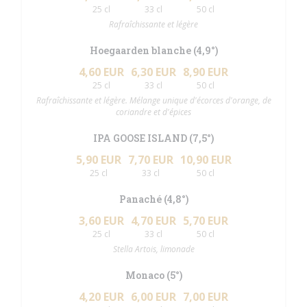
25 cl
33 cl
50 cl
Rafraîchissante et légère
Hoegaarden blanche (4,9°)
4,60 EUR
6,30 EUR
8,90 EUR
25 cl
33 cl
50 cl
Rafraîchissante et légère. Mélange unique d'écorces d'orange, de
coriandre et d'épices
IPA GOOSE ISLAND (7,5°)
5,90 EUR
7,70 EUR
10,90 EUR
25 cl
33 cl
50 cl
Panaché (4,8°)
3,60 EUR
4,70 EUR
5,70 EUR
25 cl
33 cl
50 cl
Stella Artois, limonade
Monaco (5°)
4,20 EUR
6,00 EUR
7,00 EUR