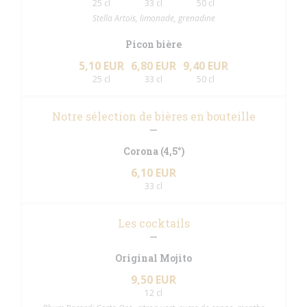
25 cl
33 cl
50 cl
Stella Artois, limonade, grenadine
Picon bière
5,10 EUR
6,80 EUR
9,40 EUR
25 cl
33 cl
50 cl
Notre sélection de bières en bouteille
Corona (4,5°)
6,10 EUR
33 cl
Les cocktails
Original Mojito
9,50 EUR
12 cl