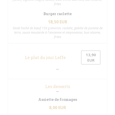
frites
Burger raclette
18,50 EUR
Steak haché de bœuf 150 g environ, raclette, galette de pomme de
terre, sauce moutarde à l'ancienne et mayonnaise, bun sésame,
frites
13,90
Le plat du jour Leffe
EUR
Les desserts
Assiette de fromages
8,00 EUR