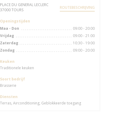
PLACE DU GENERAL LECLERC
ROUTEBESCHRIJVING
((opent in een nieuw venster))
37000 TOURS
Openingstijden
09:00 - 20:00
Maa
-
Don
09:00 - 21:00
Vrijdag
10:30 - 19:00
Zaterdag
09:00 - 20:00
Zondag
Keuken
Traditionele keuken
Soort bedrijf
Brasserie
Diensten
Terras, Airconditioning, Geblokkeerde toegang