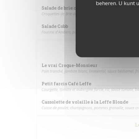
beheren. U kunt 
Salade de brie croustillant
Croquettes de Brie de Meaux AOP, poitrine fumée, figues s
Salade Cobb
Fourme d'Ambert, poulet, poitrine fumée, œuf, tomate, avo
Les spéc
Le vrai Croque-Monsieur
Pain tranché, jambon blanc, Emmental, sauce béchamel, frit
Petit farcis Café Leffe
Courgette, tomate et aubergine farcie, riz, sauce tomate, bas
Cassolette de volaille à la Leffe Blonde
Cuisse de poulet, champignons, pommes grenaille, sauce cr
L