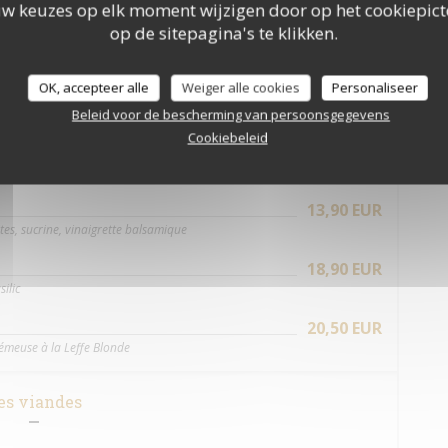
uw keuzes op elk moment wijzigen door op het cookiepic
17,00 EUR
op de sitepagina's te klikken.
échées, oignon rouge, mesclun, vinaigrette balsamique
17,50 EUR
OK, accepteer alle
Weiger alle cookies
Personaliseer
cat, mesclun, vinaigrette balsamique
Beleid voor de bescherming van persoonsgegevens
Cookiebeleid
ialités Café Leffe
13,90 EUR
es, sucrine, vinaigrette balsamique
18,90 EUR
ilic
20,50 EUR
émeuse à la Leffe Blonde
es viandes