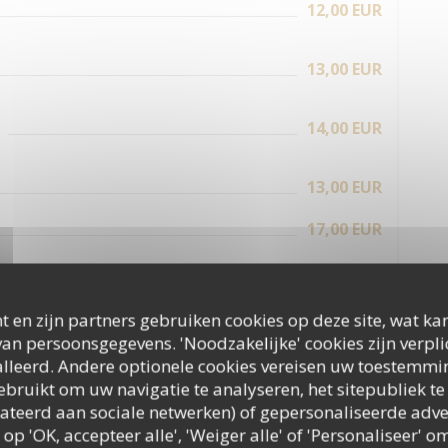
12,00 EUR
13,00 EUR
14,00 EUR
13,00 EUR
17,00 EUR
19,90 EUR
t en zijn partners gebruiken cookies op deze site, wat kan
an persoonsgegevens. 'Noodzakelijke' cookies zijn verpl
es salades
lleerd. Andere optionele cookies vereisen uw toestemmi
bruikt om uw navigatie te analyseren, het sitepubliek te 
elateerd aan sociale netwerken) of gepersonaliseerde adve
16,50 EUR
 op 'OK, accepteer alle', 'Weiger alle' of 'Personaliseer'
ns maison, romaine, sauce Caesar