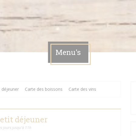
Menu's
 déjeuner
Carte des boissons
Carte des vins
etit déjeuner
es jours jusqu'à 11h