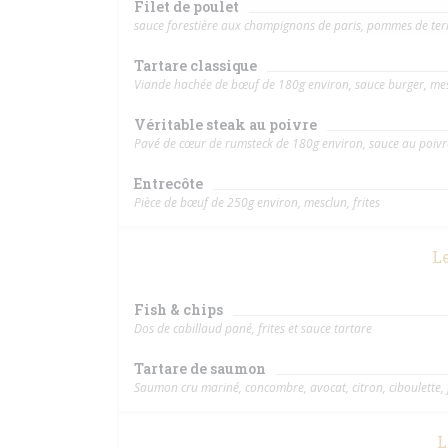
Filet de poulet
sauce forestière aux champignons de paris, pommes de ter
Tartare classique
Viande hachée de bœuf de 180g environ, sauce burger, mesc
Véritable steak au poivre
Pavé de cœur de rumsteck de 180g environ, sauce au poivre
Entrecôte
Pièce de bœuf de 250g environ, mesclun, frites
L
Fish & chips
Dos de cabillaud pané, frites et sauce tartare
Tartare de saumon
Saumon cru mariné, concombre, avocat, citron, ciboulette, f
L