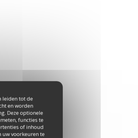
 leiden tot de
icht en worden
ng. Deze optionele
meten, functies te
rtenties of inhoud
 om uw voorkeuren te