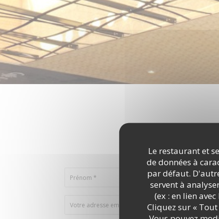
Vous désire
Remplissez le f
Le restaurant et se
de données à caract
par défaut. D'autre
servent à analyse
(ex : en lien ave
Cliquez sur « Tout 
Vous pouvez modif