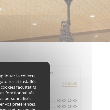
Infos pratiques
mpliquer la collecte
atoires et installés
PLACE DU GENERAL LECLERC
ITINÉRAIRE
((ouvre une nouvelle fenêtre))
37000 TOURS
 cookies facultatifs
es fonctionnalités
Horaires
nus personnalisés.
09h00 - 20h00
Lun
-
Jeu
rer vos préférences.
09h00 - 21h00
Vendredi
ésentant un cookie