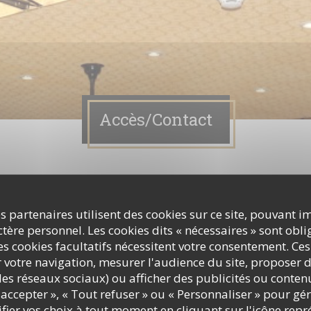
Accès/Contact
z nous contacter ?
ormulaire ci-dessous !
s partenaires utilisent des cookies sur ce site, pouvant i
ère personnel. Les cookies dits « nécessaires » sont oblig
s cookies facultatifs nécessitent votre consentement. Ces
r votre navigation, mesurer l'audience du site, proposer d
c les réseaux sociaux) ou afficher des publicités ou conte
accepter », « Tout refuser » ou « Personnaliser » pour gé
ier vos choix à tout moment en cliquant sur l'icône repr