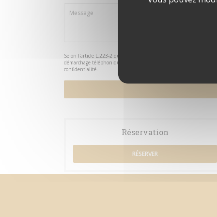
Selon l'article L.223-2 du code de la consommation, il est rappelé qu
démarchage téléphonique Bloctel :
bloctel.gouv.fr
. Pour plus d'info
confidentialité
.
Réservation
RÉSERVER