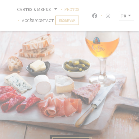
Personnalisation de vos choix en matière de cookies
CARTES & MENUS
PHOTOS
FR
Facebook ((ouvre u
Instagram ((o
RÉSERVER
ACCÈS/CONTACT