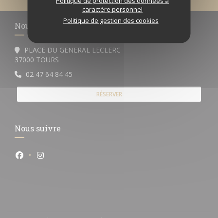
Politique de protection des données à
caractère personnel
Politique de gestion des cookies
Nous contacter
PLACE DU GENERAL LECLERC
((ouvre une nouvelle fenêtre))
37000 TOURS
02 47 64 84 45
RÉSERVER
Nous suivre
Facebook ((ouvre une nouvelle fenêtre))
Instagram ((ouvre une nouvelle fenêtre))