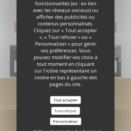
fonctionnalités (ex : en lien
avec les réseaux sociaux) ou
Réservation
afficher des publicités ou
contenus personnalisés.
RÉSERVER
Cliquez sur « Tout accepter
», « Tout refuser » ou «
Personnaliser » pour gérer
vos préférences. Vous
Cartes & Menus
pouvez modifier vos choix à
tout moment en cliquant
DÉCOUVRIR NOTRE CARTE
sur l'icône représentant un
cookie en bas à gauche des
pages du site.
Newsletter
*
Tout accepter
Inscrivez-vous à notre lettre d'information pour recevoir des
communications personnalisées et des offres marketing par
courriel.
Tout refuser
Personnaliser
S'ABONNER