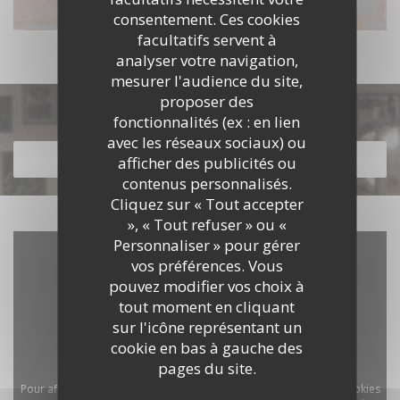
consentement. Ces cookies
facultatifs servent à
analyser votre navigation,
mesurer l'audience du site,
proposer des
Découvrir notre carte
fonctionnalités (ex : en lien
avec les réseaux sociaux) ou
DÉCOUVRIR NOTRE CARTE
afficher des publicités ou
contenus personnalisés.
Cliquez sur « Tout accepter
», « Tout refuser » ou «
Personnaliser » pour gérer
vos préférences. Vous
pouvez modifier vos choix à
tout moment en cliquant
sur l'icône représentant un
cookie en bas à gauche des
pages du site.
Pour afficher la carte interactive Waze, vous devez accepter les cookies