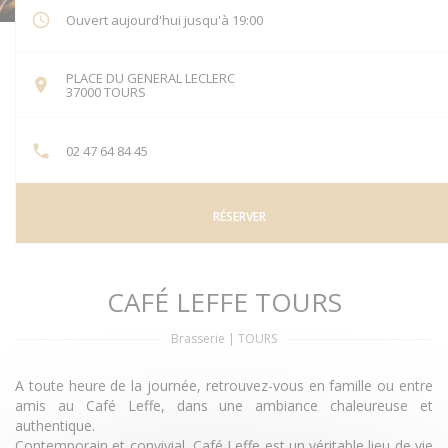
Ouvert aujourd'hui jusqu'à 19:00
PLACE DU GENERAL LECLERC
((ouvre une nouvelle fenêtre))
37000 TOURS
02 47 64 84 45
RÉSERVER
CAFÉ LEFFE TOURS
Brasserie
|
TOURS
A toute heure de la journée, retrouvez-vous en famille ou entre
amis au Café Leffe, dans une ambiance chaleureuse et
authentique.
Contemporain et convivial, Café Leffe est un véritable lieu de vie