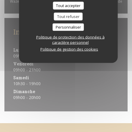
Waze Map (Google). Ces cookies peuvent collecter des données de
Tout accepter
navigation et de localisation.
Autoriser
Tout refuser
Personnaliser
Infos pratiques
Politique de protection des données à
Horaires
caractère personnel
Politique de gestion des cookies
Lun
-
Jeu
09h00 - 20h00
Vendredi
09h00 - 21h00
Samedi
10h30 - 19h00
Dimanche
09h00 - 20h00