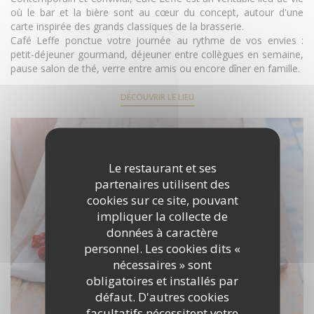
où le bar et la bière sont au cœur du concept, autour d'une
carte inspirée des grands classiques de la brasserie.
Café Leffe ponctue votre journée au rythme de vos envies :
petit-déjeuner gourmand, déjeuner entre collègues en semaine,
pause salon de thé, verre entre amis ou encore dîner en famille.
DÉCOUVRIR LE LIEU
Le restaurant et ses
partenaires utilisent des
cookies sur ce site, pouvant
impliquer la collecte de
données à caractère
personnel. Les cookies dits «
nécessaires » sont
obligatoires et installés par
défaut. D'autres cookies
facultatifs nécessitent votre