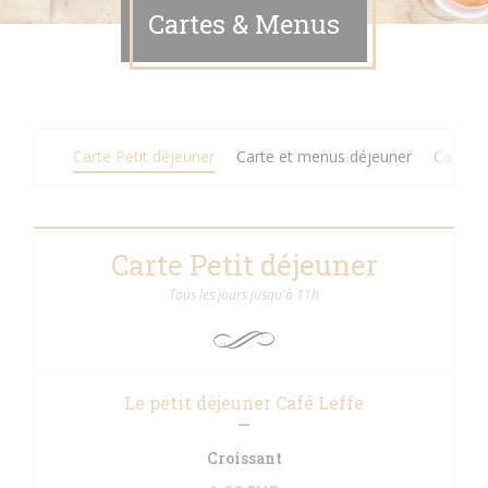
Cartes & Menus
Carte Petit déjeuner
Carte et menus déjeuner
Carte d
Carte Petit déjeuner
Tous les jours jusqu'à 11h
Le petit déjeuner Café Leffe
Croissant