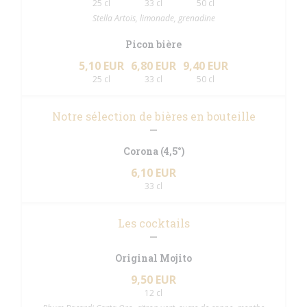
25 cl
33 cl
50 cl
Stella Artois, limonade, grenadine
Picon bière
5,10 EUR
6,80 EUR
9,40 EUR
25 cl
33 cl
50 cl
Notre sélection de bières en bouteille
Corona (4,5°)
6,10 EUR
33 cl
Les cocktails
Original Mojito
9,50 EUR
12 cl