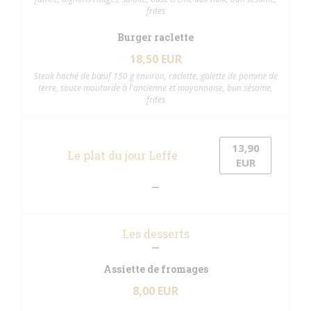
frites
Burger raclette
18,50 EUR
Steak haché de bœuf 150 g environ, raclette, galette de pomme de
terre, sauce moutarde à l'ancienne et mayonnaise, bun sésame,
frites
13,90
Le plat du jour Leffe
EUR
Les desserts
Assiette de fromages
8,00 EUR