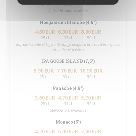
25 cl
33 cl
50 cl
Rafraîchissante et légère
Hoegaarden blanche (4,9°)
4,60 EUR
6,30 EUR
8,90 EUR
25 cl
33 cl
50 cl
Rafraîchissante et légère. Mélange unique d'écorces d'orange, de
coriandre et d'épices
IPA GOOSE ISLAND (7,5°)
5,90 EUR
7,70 EUR
10,90 EUR
25 cl
33 cl
50 cl
Panaché (4,8°)
3,60 EUR
4,70 EUR
5,70 EUR
25 cl
33 cl
50 cl
Stella Artois, limonade
Monaco (5°)
4,20 EUR
6,00 EUR
7,00 EUR