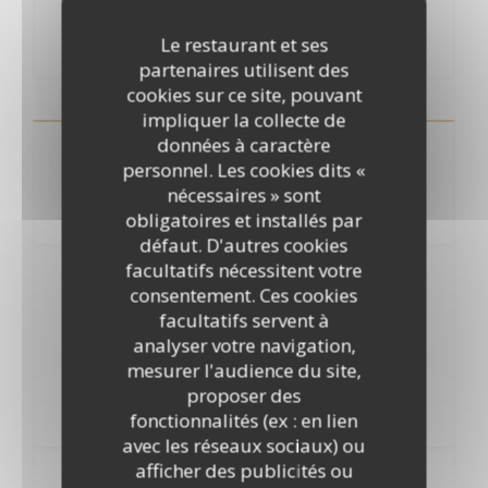
Demandez le menu à votre serveur
Le restaurant et ses
Jusqu'à 12 ans
partenaires utilisent des
cookies sur ce site, pouvant
impliquer la collecte de
données à caractère
Carte des boissons
personnel. Les cookies dits «
nécessaires » sont
obligatoires et installés par
défaut. D'autres cookies
facultatifs nécessitent votre
Happy Hour
consentement. Ces cookies
Tous les jours de 18h à 20h
facultatifs servent à
analyser votre navigation,
Les bières pression 50cl au prix de la 25cl
mesurer l'audience du site,
proposer des
Tous les cocktails à 5€
fonctionnalités (ex : en lien
Avec et sans alcool
avec les réseaux sociaux) ou
afficher des publicités ou
Notre sélection de bières pression