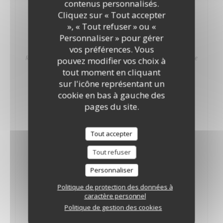
contenus personnalisés.
Cliquez sur « Tout accepter
Leffe Blonde (6,6°)
», « Tout refuser » ou «
4,60 EUR
6,30 EUR
8,90 EUR
Personnaliser » pour gérer
25 cl
33 cl
50 cl
vos préférences. Vous
Robe dorée et lumineuse, Douces nuances de vanille et de clou de
pouvez modifier vos choix à
girofle
tout moment en cliquant
sur l'icône représentant un
Leffe Ruby (5°)
cookie en bas à gauche des
5,50 EUR
6,90 EUR
9,90 EUR
pages du site.
25 cl
33 cl
50 cl
Robe rouge rubis, Notes raffinées de fruits rouges et de bois de
rose
Tout accepter
Leffe Triple Karmeliet (8,4°)
Tout refuser
5,90 EUR
7,70 EUR
10,90 EUR
Personnaliser
25 cl
33 cl
50 cl
Bière belge aux arômes fruités d'agrumes et notes vanillées
Politique de protection des données à
caractère personnel
Bud (5°)
Politique de gestion des cookies
3,70 EUR
5,50 EUR
6,50 EUR